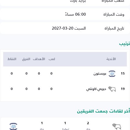
ملعب المباراة
برايد بارك
وقت المباراة
06:00 مساءً
تاريخ المباراة
السبت 20-03-2027
ترتيب
الأندية
لعب
الأهداف
الفرق
النقاط
15
بريستون
0
0
0
0
19
ديربي كاونتي
0
0
0
0
أخر لقاءات جمعت الفريقين
1
1
2
فاز
تعادل
فاز