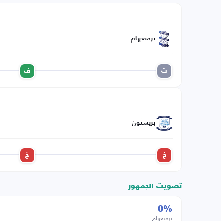
برمنغهام
ت
ف
بريستون
خ
خ
تصويت الجمهور
0%
برمنغهام