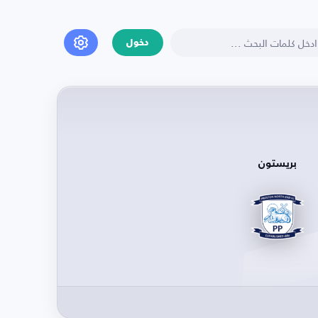
دخول
بريستون