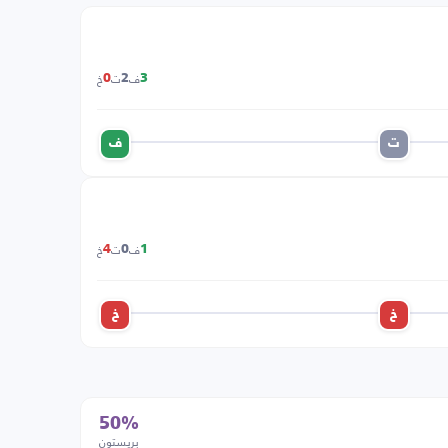
ف
ت
خ
0
2
3
ت
ف
ف
ت
خ
4
0
1
خ
خ
50%
بريستون