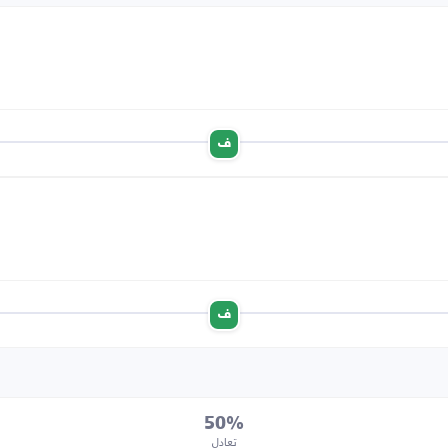
ف
ف
50%
تعادل