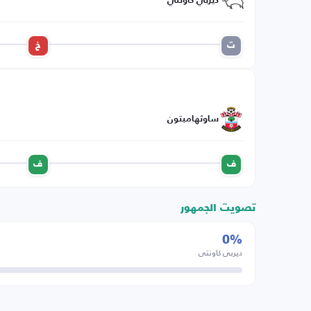
ديربي كاونتي
ت
خ
ساوثهامبتون
ف
ف
تصويت الجمهور
0%
ديربي كاونتي