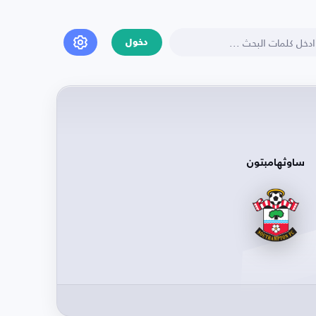
دخول
ساوثهامبتون