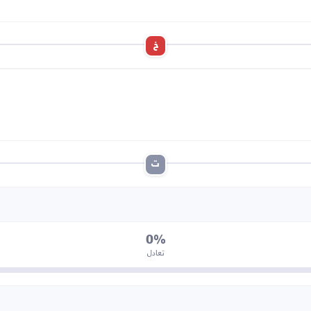
خ
ت
0%
تعادل