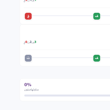
ف
ت
خ
3
1
1
ف
خ
ف
ت
خ
0
2
3
ف
ت
0%
ساوثهامبتون