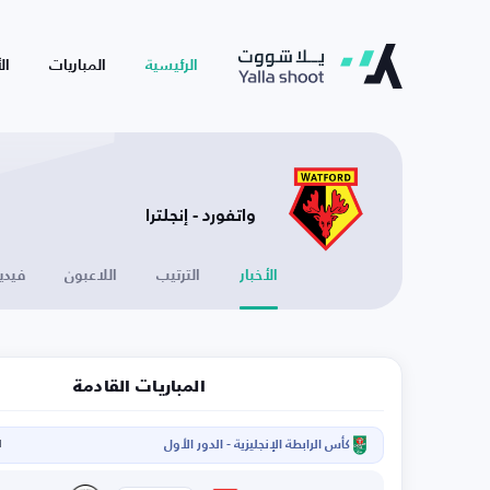
الرئيسية
المباريات
ال
واتفورد - إنجلترا
الأخبار
الترتيب
اللاعبون
فيدي
المباريات القادمة
كأس الرابطة الإنجليزية - الدور الأول
ا