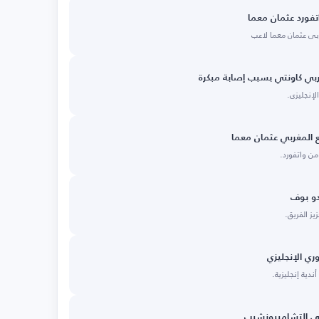
فورد عثمان معما
ربي عثمان معما لاعب
يربي كاونتي بسبب إصابة مبكرة
لإنجليزي.
 المغربي عثمان معما
من واتفورد.
دو بوف
يز الفريق.
ري الإنجليزي
ندية إنجليزية.
في التشامبيونشيب