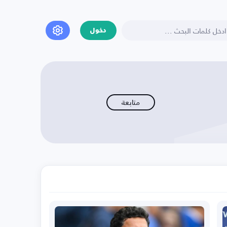
دخول
متابعة