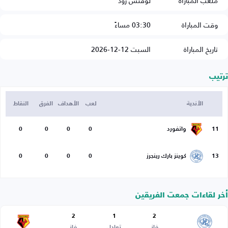
ملعب المباراة
لوفتس رود
وقت المباراة
03:30 مساءً
تاريخ المباراة
السبت 12-12-2026
ترتيب
الأندية
لعب
الأهداف
الفرق
النقاط
11
واتفورد
0
0
0
0
13
كوينز بارك رينجرز
0
0
0
0
أخر لقاءات جمعت الفريقين
2
1
2
فاز
تعادل
فاز