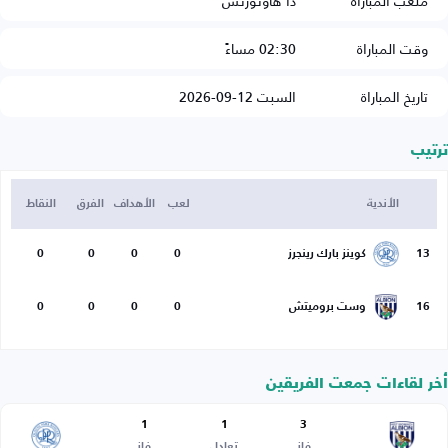
ملعب المباراة
ذا هاوثورنس
وقت المباراة
02:30 مساءً
تاريخ المباراة
السبت 12-09-2026
ترتيب
الأندية
لعب
الأهداف
الفرق
النقاط
13
كوينز بارك رينجرز
0
0
0
0
16
وست بروميتش
0
0
0
0
أخر لقاءات جمعت الفريقين
1
1
3
فاز
تعادل
فاز