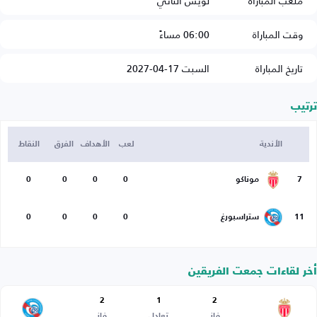
ملعب المباراة
لويس الثاني
وقت المباراة
06:00 مساءً
تاريخ المباراة
السبت 17-04-2027
ترتيب
الأندية
لعب
الأهداف
الفرق
النقاط
7
موناكو
0
0
0
0
11
ستراسبورغ
0
0
0
0
أخر لقاءات جمعت الفريقين
2
1
2
فاز
تعادل
فاز