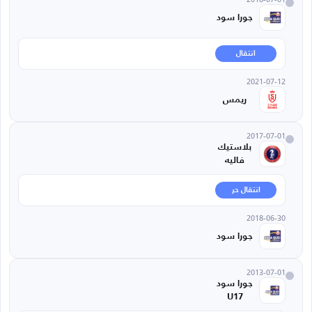
جورا سود
انتقال
2021-07-12
ريمس
2017-07-01
بلاستيك
فاليه
انتقال حر
2018-06-30
جورا سود
2013-07-01
جورا سود
U17