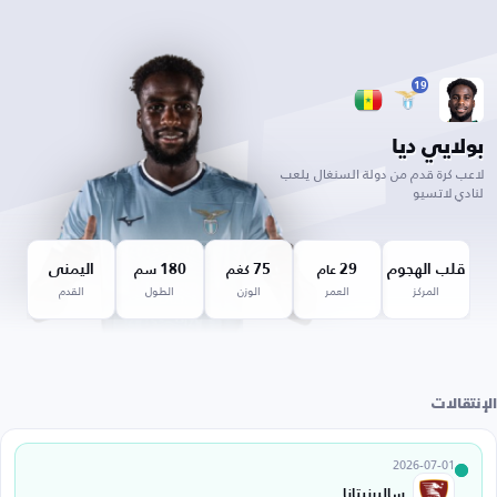
19
بولايي ديا
لاعب كرة قدم من دولة السنغال يلعب
لنادي لاتسيو
قلب الهجوم
29
75
180
اليمنى
عام
كغم
سم
المركز
العمر
الوزن
الطول
القدم
الإنتقالات
2026-07-01
ساليرنيتانا