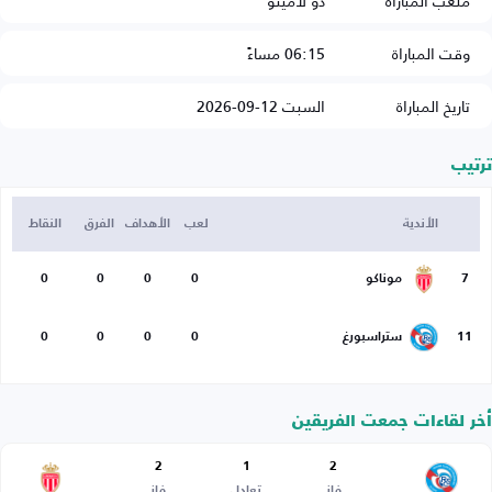
ملعب المباراة
دو لامينو
وقت المباراة
06:15 مساءً
تاريخ المباراة
السبت 12-09-2026
ترتيب
الأندية
لعب
الأهداف
الفرق
النقاط
7
موناكو
0
0
0
0
11
ستراسبورغ
0
0
0
0
أخر لقاءات جمعت الفريقين
2
1
2
فاز
تعادل
فاز