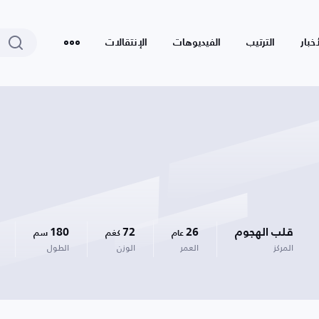
أخبار
الترتيب
الفيديوهات
الإنتقالات
قلب الهجوم
26
72
180
عام
كغم
سم
المركز
العمر
الوزن
الطول