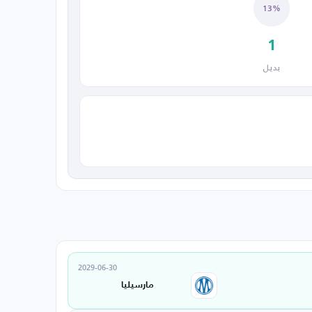
13%
1
بديل
2029-06-30
مارسيليا