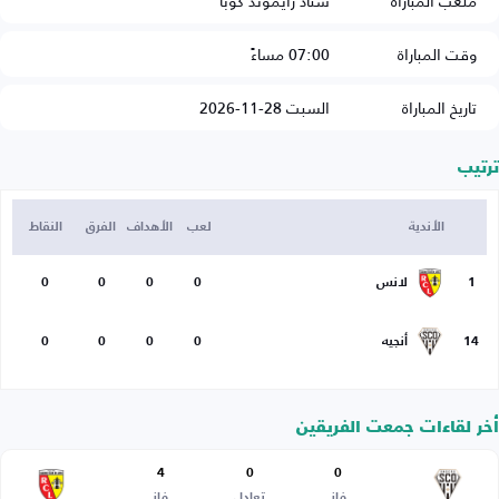
ملعب المباراة
ستاد رايموند كوبا
وقت المباراة
07:00 مساءً
تاريخ المباراة
السبت 28-11-2026
ترتيب
الأندية
لعب
الأهداف
الفرق
النقاط
1
لانس
0
0
0
0
14
أنجيه
0
0
0
0
أخر لقاءات جمعت الفريقين
4
0
0
فاز
تعادل
فاز