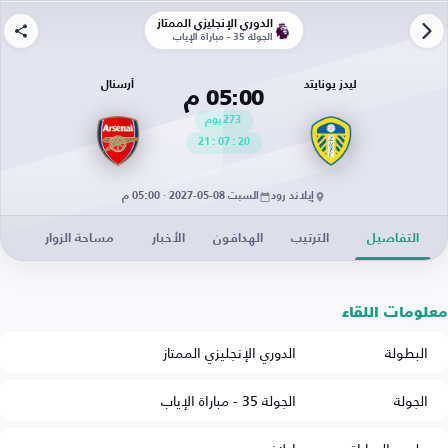
الدوري الإنجليزي الممتاز
الجولة 35 - مباراة الإياب
ليدز يونايتد
أرسنال
05:00 م
273
يوم
21
:
07
:
20
إيلاند رود
السبت 08-05-2027 · 05:00 م
التفاصيل
الترتيب
الهدافون
الأخبار
مساحة الزوار
معلومات اللقاء
البطولة
الدوري الإنجليزي الممتاز
الجولة
الجولة 35 - مباراة الإياب