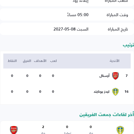
ملعب المباراة
إيلاند رود
وقت المباراة
05:00 مساءً
تاريخ المباراة
السبت 08-05-2027
ترتيب
الأندية
لعب
الأهداف
الفرق
النقاط
7
أرسنال
0
0
0
0
16
ليدز يونايتد
0
0
0
0
أخر لقاءات جمعت الفريقين
2
0
0
فاز
تعادل
فاز