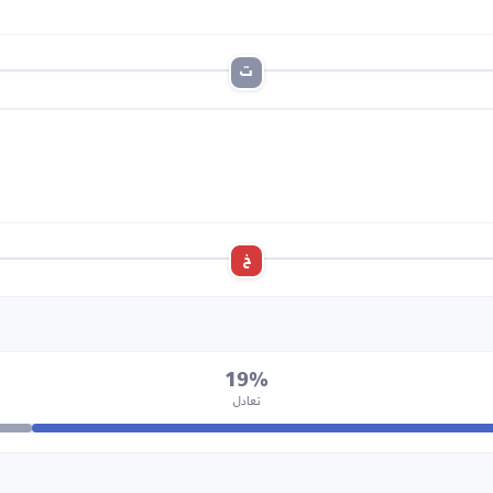
ت
خ
19%
تعادل