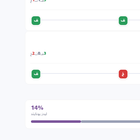
ف
ت
خ
1
1
3
ف
ف
ف
ت
خ
2
0
3
خ
ف
14%
ليدز يونايتد