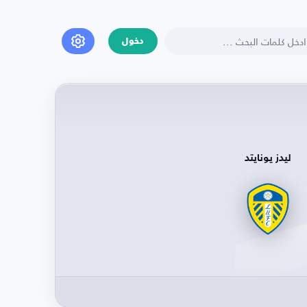
دخول
ليدز يونايتد