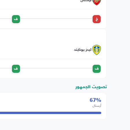
أرسنال
خ
ف
ليدز يونايتد
ف
ف
تصويت الجمهور
67%
أرسنال