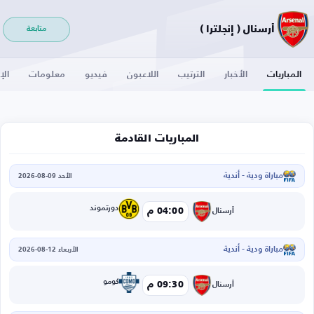
أرسنال ( إنجلترا )
متابعة
المباريات
الأخبار
الترتيب
اللاعبون
فيديو
معلومات
الإ
المباريات القادمة
مباراة ودية - أندية
الأحد 09-08-2026
دورتموند
04:00 م
أرسنال
مباراة ودية - أندية
الأربعاء 12-08-2026
كومو
09:30 م
أرسنال