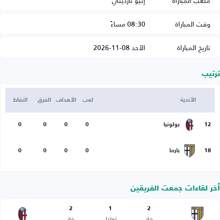
ملعب المباراة
إنيو تارديني
وقت المباراة
08:30 مساءً
تاريخ المباراة
الأحد 08-11-2026
ترتيب
الأندية
لعب
الأهداف
الفرق
النقاط
12
بولونيا
0
0
0
0
18
بارما
0
0
0
0
أخر لقاءات جمعت الفريقين
2
1
2
فاز
تعادل
فاز