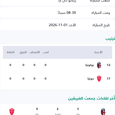
ملعب المباراة
ريناتو دال آرا
وقت المباراة
08:30 مساءً
تاريخ المباراة
الأحد 01-11-2026
ترتيب
الأندية
لعب
الأهداف
الفرق
النقاط
12
بولونيا
0
0
0
0
17
مونزا
0
0
0
0
أخر لقاءات جمعت الفريقين
0
2
3
فاز
تعادل
فاز