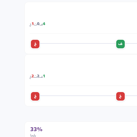
ف
ت
خ
1
0
4
ف
خ
ف
ت
خ
2
2
1
خ
خ
33%
بارما