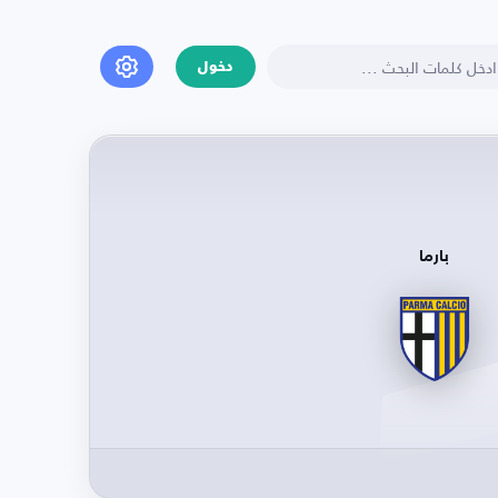
دخول
بارما