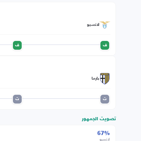
لاتسيو
ف
ف
بارما
ت
ت
تصويت الجمهور
67%
لاتسيو