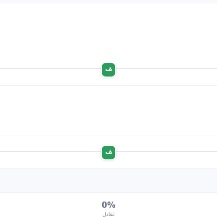
ف
ف
0%
تعادل