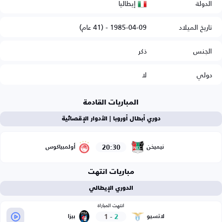
إيطاليا
الدولة
تاريخ الميلاد
1985-04-09 - (41 عام)
الجنس
ذكر
دولي
لا
المباريات القادمة
دوري أبطال أوروبا | الأدوار الإقصائية
20:30
نيميخن
أولمبياكوس
مباريات انتهت
الدوري الإيطالي
انتهت المباراة
1
-
2
لاتسيو
بيزا