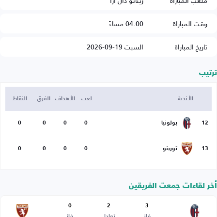
ملعب المباراة
ريناتو دال آرا
وقت المباراة
04:00 مساءً
تاريخ المباراة
السبت 19-09-2026
ترتيب
الأندية
لعب
الأهداف
الفرق
النقاط
12
بولونيا
0
0
0
0
13
تورينو
0
0
0
0
أخر لقاءات جمعت الفريقين
0
2
3
فاز
تعادل
فاز