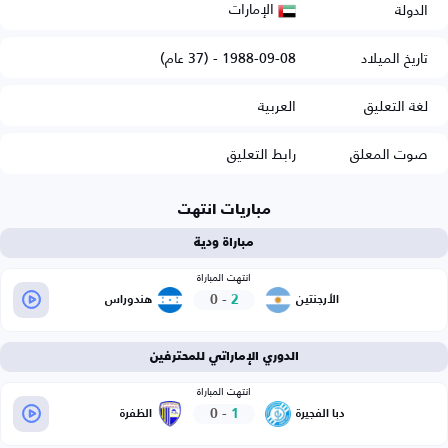
الإمارات
الدولة
تاريخ الميلاد
1988-09-08 - (37 عام)
لغة التعليق
العربية
صوت المعلق
رابط التعليق
مباريات انتهت
مباراة ودية
انتهت المباراة
0
-
2
الأرجنتين
هندوراس
الدوري الإماراتي للمحترفين
انتهت المباراة
0
-
1
دبا الفجيرة
الظفرة