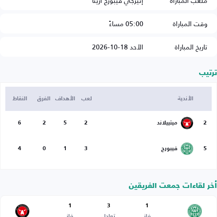
ملعب المباراة
إنيرجي فيبورج أرينا
وقت المباراة
05:00 مساءً
تاريخ المباراة
الأحد 18-10-2026
ترتيب
الأندية
لعب
الأهداف
الفرق
النقاط
2
ميتييلاند
2
5
2
6
5
فيبورج
3
1
0
4
أخر لقاءات جمعت الفريقين
1
3
1
فاز
تعادل
فاز