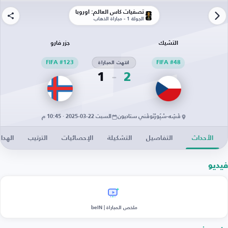
تصفيات كأس العالم: أوروبا
الجولة 1 - مباراة الذهاب
التشيك
جزر فارو
FIFA #48
انتهت المباراة
FIFA #123
1
2
فْشِه-سْپُورْتُوفْني ستاديون
السبت 22-03-2025 · 10:45 م
الأحداث
التفاصيل
التشكيلة
الإحصائيات
الترتيب
الهدا
فيديو
ملخص المباراة | beIN