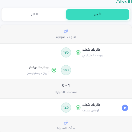
الأحداث
الأبرز
الكل
انتهت المباراة
باتريك شيك
85’
ياروسلاف زيليني
جونار فاتنهامار
83’
أدريان جوستينوسن
1 - 0
منتصف المباراة
باتريك شيك
25’
لوكاس سيرف
بدأت المباراة