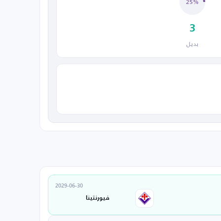
25%
3
بديل
2029-06-30
فيورنتينا