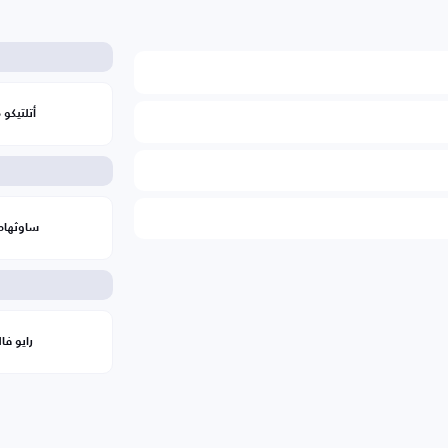
أتلتيكو 
ساوثهام
رايو فال