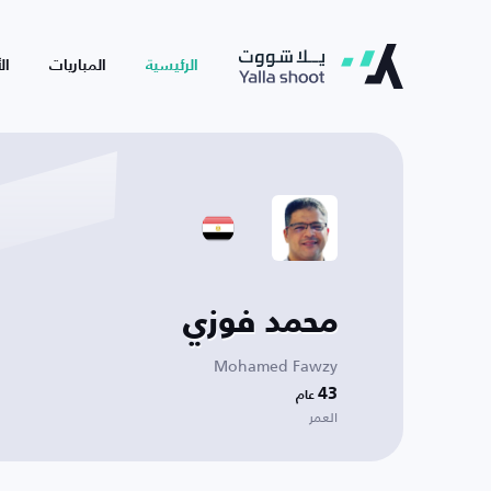
الرئيسية
المباريات
ال
محمد فوزي
Mohamed Fawzy
43
عام
العمر