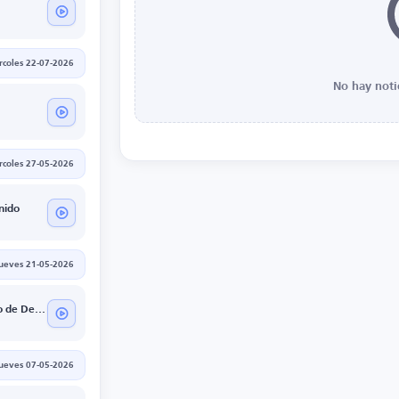
rcoles 22-07-2026
No hay noti
rcoles 27-05-2026
nido
jueves 21-05-2026
Universitario de Deportes
jueves 07-05-2026