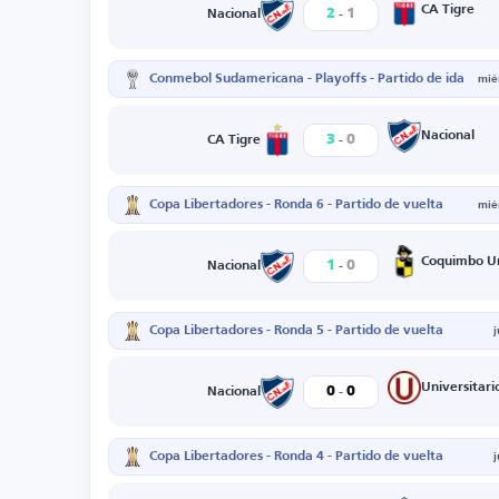
-
CA Tigre
2
1
Nacional
Conmebol Sudamericana - Playoffs - Partido de ida
mié
-
Nacional
3
0
CA Tigre
Copa Libertadores - Ronda 6 - Partido de vuelta
mié
-
Coquimbo U
1
0
Nacional
Copa Libertadores - Ronda 5 - Partido de vuelta
-
0
0
Nacional
Copa Libertadores - Ronda 4 - Partido de vuelta