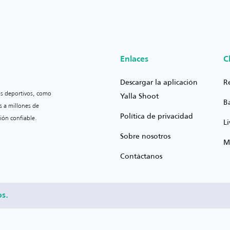
Enlaces
C
Descargar la aplicación
R
os deportivos, como
Yalla Shoot
B
s a millones de
Política de privacidad
ión confiable.
L
Sobre nosotros
M
Contáctanos
os.