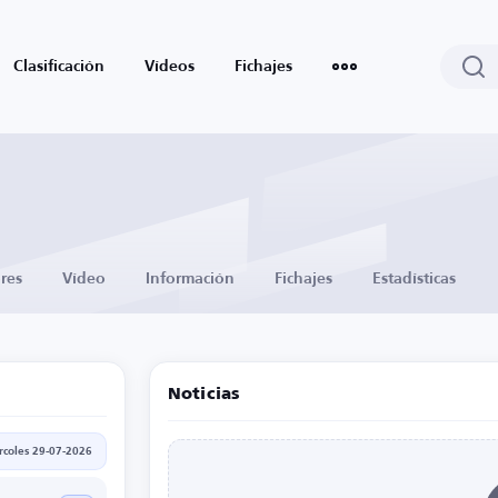
Clasificación
Vídeos
Fichajes
res
Vídeo
Información
Fichajes
Estadísticas
Noticias
rcoles 29-07-2026