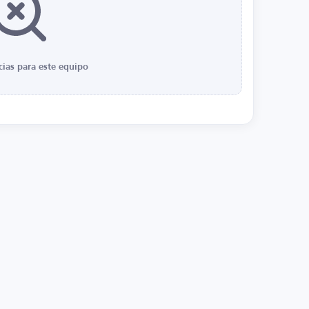
cias para este equipo