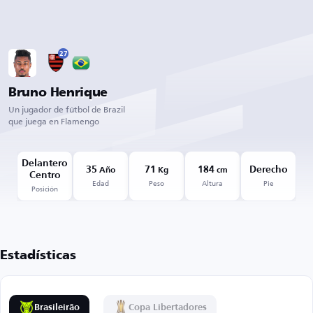
27
Bruno Henrique
Un jugador de fútbol de Brazil
que juega en Flamengo
Delantero
35
71
184
Derecho
Año
Kg
cm
Centro
Edad
Peso
Altura
Pie
Posición
Estadísticas
Brasileirão
Copa Libertadores