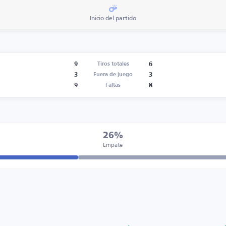
Inicio del partido
9
6
Tiros totales
3
3
Fuera de juego
9
8
Faltas
26%
Empate