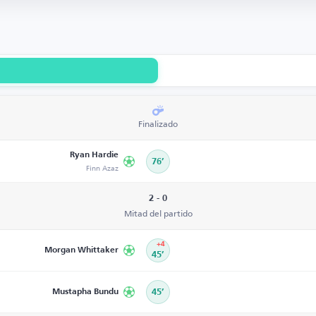
Finalizado
Ryan Hardie
76’
Finn Azaz
2 - 0
Mitad del partido
+4
Morgan Whittaker
45’
Mustapha Bundu
45’