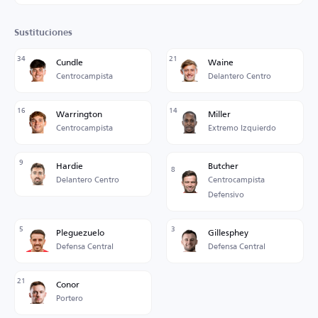
Sustituciones
34
21
Cundle
Waine
Centrocampista
Delantero Centro
16
14
Warrington
Miller
Centrocampista
Extremo Izquierdo
9
Hardie
Butcher
8
Delantero Centro
Centrocampista
Defensivo
5
3
Pleguezuelo
Gillesphey
Defensa Central
Defensa Central
21
Conor
Portero