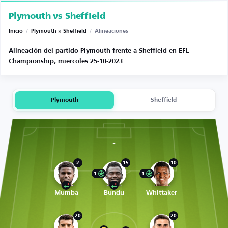
Plymouth vs Sheffield
Inicio
/
Plymouth × Sheffield
/
Alineaciones
Alineación del partido Plymouth frente a Sheffield en EFL
Championship, miércoles 25-10-2023.
Plymouth
Sheffield
2
15
10
1
1
Mumba
Bundu
Whittaker
20
20