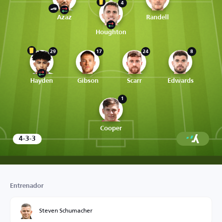
4
Azaz
Randell
Houghton
29
17
24
8
Hayden
Gibson
Scarr
Edwards
1
Cooper
4-3-3
Entrenador
Steven Schumacher