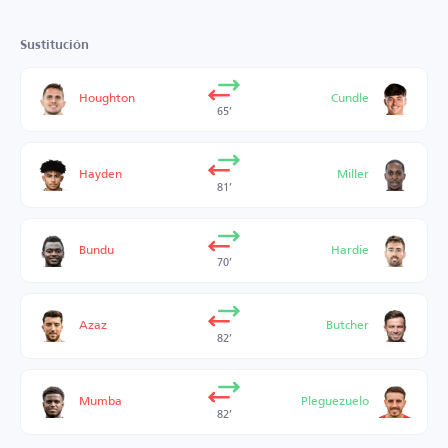
Sustitución
Houghton
Cundle
65’
Hayden
Miller
81’
Bundu
Hardie
70’
Azaz
Butcher
82’
Mumba
Pleguezuelo
82’