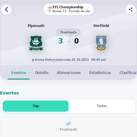
EFL Championship
Ronda 13 - Partido de ida
Plymouth
Sheffield
Finalizado
3
0
Home Park
miércoles 25-10-2023 · 09:45 pm
Eventos
Detalle
Alineaciones
Estadísticas
Clasifica
Eventos
Top
Todos
Finalizado