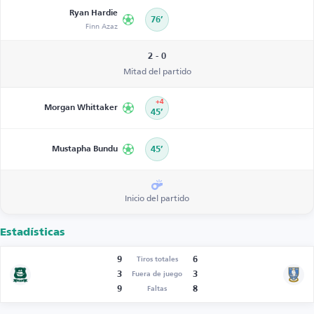
Ryan Hardie
76’
Finn Azaz
2 - 0
Mitad del partido
+4
Morgan Whittaker
45’
Mustapha Bundu
45’
Inicio del partido
Estadísticas
9
6
Tiros totales
3
3
Fuera de juego
9
8
Faltas