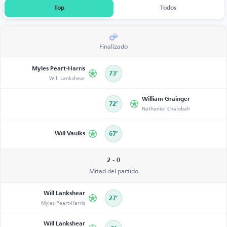
Top
Todos
Finalizado
Myles Peart-Harris
73’
Will Lankshear
William Grainger
72’
Nathaniel Chalobah
Will Vaulks
67’
2 - 0
Mitad del partido
Will Lankshear
27’
Myles Peart-Harris
Will Lankshear