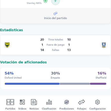
5’
Stanley Mills
Inicio del partido
Estadísticas
20
10
Tiros totales
1
1
Fuera de juego
14
13
Faltas
Votación de aficionados
54%
30%
16%
Oxford United
Empate
Sheffield
Partidos
Vídeos
Noticias
Clasificación
Predicciones
Fichajes
Configuración