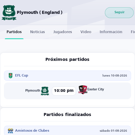
Plymouth ( England )
Seguir
Partidos
Noticias
Jugadores
Vídeo
Información
Fi
Próximos partidos
EFL Cup
lunes 10-08-2026
Exeter City
10:00 pm
Plymouth
Partidos finalizados
Amistosos de Clubes
sábado 01-08-2026