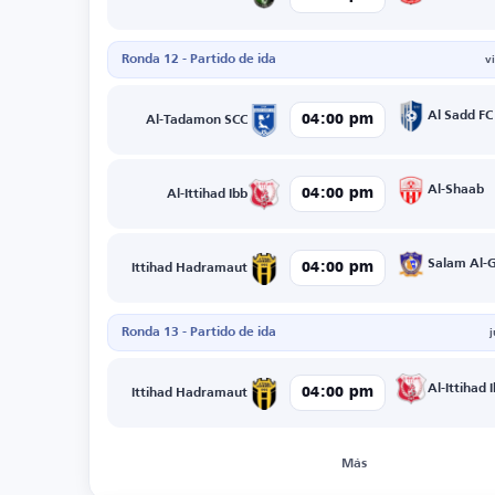
Ronda 12 - Partido de ida
v
Al Sadd FC
04:00 pm
Al-Tadamon SCC
Al-Shaab
04:00 pm
Al-Ittihad Ibb
Salam Al-
04:00 pm
Ittihad Hadramaut
Ronda 13 - Partido de ida
Al-Ittihad 
04:00 pm
Ittihad Hadramaut
Más