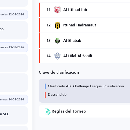
11
Al-Ittihad Ibb
rcoles 12-08-2026
12
Ittihad Hadramaut
Ibb
13
Al-Shabab
jueves 13-08-2026
14
Al-Hilal Al-Sahili
Clave de clasificación
Clasificado AFC Challenge League | Clasificación
Descendido
iernes 14-08-2026
Reglas del Torneo
n SCC