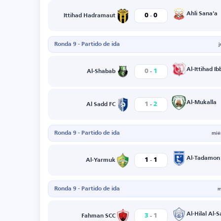
-
Ahli Sana'a
0
0
Ittihad Hadramaut
Ronda 9 - Partido de ida
-
Al-Ittihad Ib
0
1
Al-Shabab
-
Al-Mukalla
1
2
Al Sadd FC
Ronda 9 - Partido de ida
mié
-
Al-Tadamon
1
1
Al-Yarmuk
Ronda 9 - Partido de ida
m
-
Al-Hilal Al-Sa
3
1
Fahman SCC