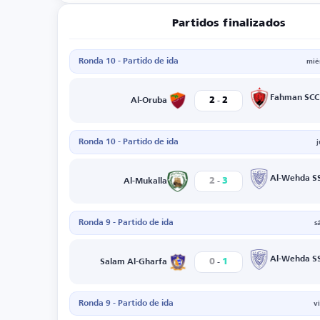
Partidos finalizados
Ronda 10 - Partido de ida
mié
-
Fahman SCC
2
2
Al-Oruba
Ronda 10 - Partido de ida
-
Al-Wehda S
2
3
Al-Mukalla
Ronda 9 - Partido de ida
s
-
Al-Wehda S
0
1
Salam Al-Gharfa
Ronda 9 - Partido de ida
v