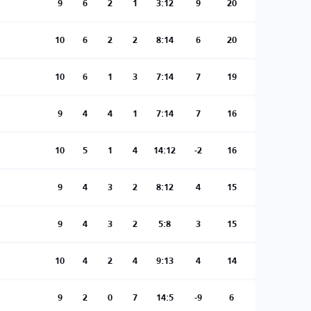
9
6
2
1
3:12
9
20
10
6
2
2
8:14
6
20
10
6
1
3
7:14
7
19
9
4
4
1
7:14
7
16
10
5
1
4
14:12
-2
16
9
4
3
2
8:12
4
15
9
4
3
2
5:8
3
15
10
4
2
4
9:13
4
14
9
2
0
7
14:5
-9
6