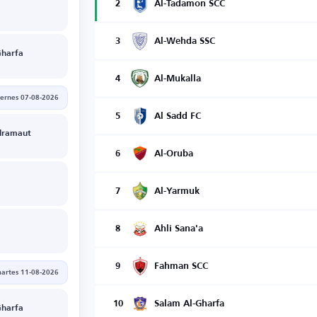
2
Al-Tadamon SCC
3
Al-Wehda SSC
Gharfa
4
Al-Mukalla
iernes 07-08-2026
5
Al Sadd FC
adramaut
6
Al-Oruba
7
Al-Yarmuk
8
Ahli Sana'a
9
Fahman SCC
artes 11-08-2026
10
Salam Al-Gharfa
Gharfa