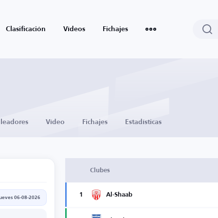
Clasificación
Vídeos
Fichajes
leadores
Vídeo
Fichajes
Estadísticas
Clubes
1
Al-Shaab
jueves 06-08-2026