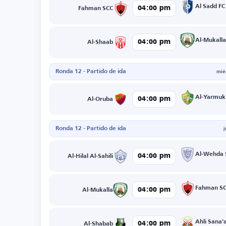
Al Sadd FC
04:00 pm
Fahman SCC
Al-Mukall
04:00 pm
Al-Shaab
Ronda 12 - Partido de ida
mié
Al-Yarmuk
04:00 pm
Al-Oruba
Ronda 12 - Partido de ida
Al-Wehda 
04:00 pm
Al-Hilal Al-Sahili
Fahman S
04:00 pm
Al-Mukalla
Ahli Sana'
04:00 pm
Al-Shabab