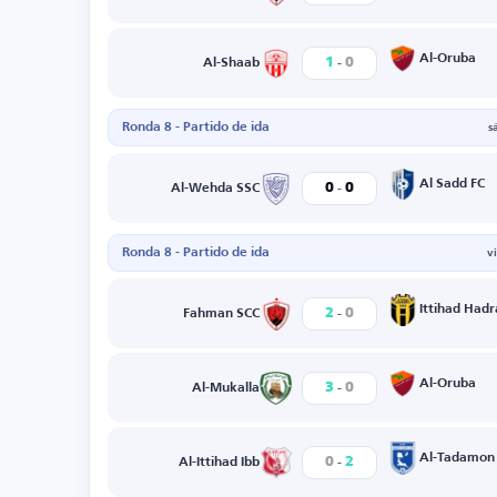
-
Al-Oruba
1
0
Al-Shaab
Ronda 8 - Partido de ida
s
-
Al Sadd FC
0
0
Al-Wehda SSC
Ronda 8 - Partido de ida
v
-
Ittihad Had
2
0
Fahman SCC
-
Al-Oruba
3
0
Al-Mukalla
-
Al-Tadamon
0
2
Al-Ittihad Ibb