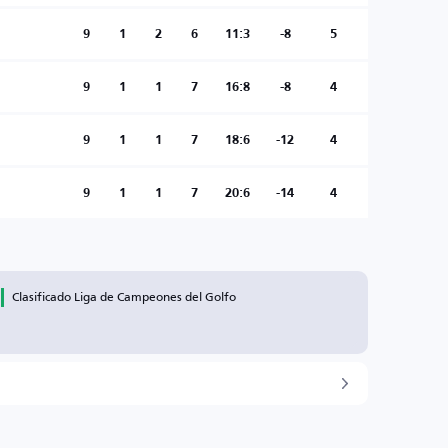
9
1
2
6
11:3
-8
5
9
1
1
7
16:8
-8
4
9
1
1
7
18:6
-12
4
9
1
1
7
20:6
-14
4
Clasificado Liga de Campeones del Golfo