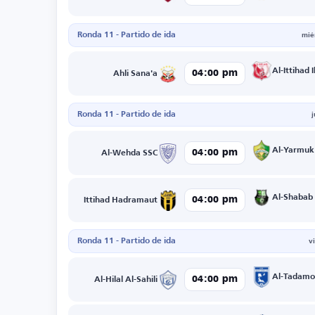
Ronda 11 - Partido de ida
mié
Al-Ittihad 
04:00 pm
Ahli Sana'a
Ronda 11 - Partido de ida
Al-Yarmuk
04:00 pm
Al-Wehda SSC
Al-Shabab
04:00 pm
Ittihad Hadramaut
Ronda 11 - Partido de ida
v
Al-Tadamo
04:00 pm
Al-Hilal Al-Sahili