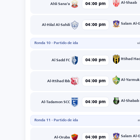
Al-Shaab
04:00 pm
Ahli Sana'a
Salam Al-
04:00 pm
Al-Hilal Al-Sahili
Ronda 10 - Partido de ida
v
Ittihad H
04:00 pm
Al Sadd FC
Al-Yarmuk
04:00 pm
Al-Ittihad Ibb
Al-Shabab
04:00 pm
Al-Tadamon SCC
Ronda 11 - Partido de ida
m
Salam Al-
04:00 pm
Al-Oruba