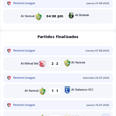
Yemeni League
jueves 27-08-2026
Al-Shabab
04:00 pm
Al-Yarmuk
Partidos finalizados
Yemeni League
viernes 07-08-2026
-
Al-Yarmuk
2
2
Al-Ittihad Ibb
Yemeni League
miércoles 22-07-2026
-
Al-Tadamon SCC
1
1
Al-Yarmuk
Yemeni League
jueves 16-07-2026