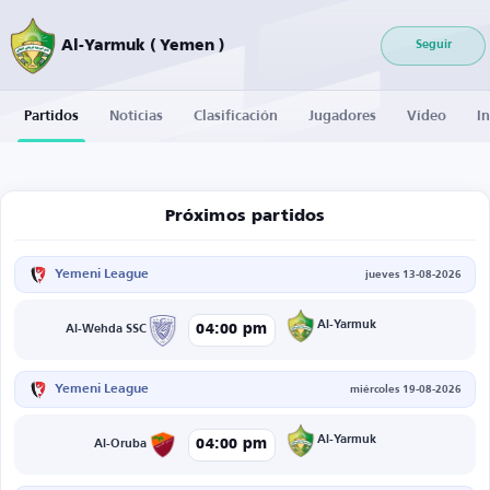
Al-Yarmuk ( Yemen )
Seguir
Partidos
Noticias
Clasificación
Jugadores
Vídeo
I
Próximos partidos
Yemeni League
jueves 13-08-2026
Al-Yarmuk
04:00 pm
Al-Wehda SSC
Yemeni League
miércoles 19-08-2026
Al-Yarmuk
04:00 pm
Al-Oruba