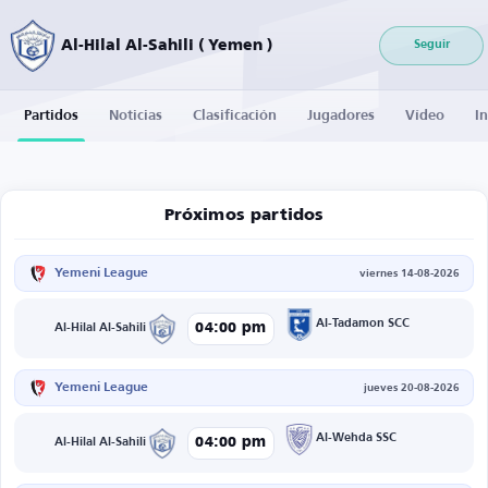
Al-Hilal Al-Sahili ( Yemen )
Seguir
Partidos
Noticias
Clasificación
Jugadores
Vídeo
I
Próximos partidos
Yemeni League
viernes 14-08-2026
Al-Tadamon SCC
04:00 pm
Al-Hilal Al-Sahili
Yemeni League
jueves 20-08-2026
Al-Wehda SSC
04:00 pm
Al-Hilal Al-Sahili