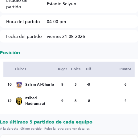
Estadio del
Estadio Seiyun
partido
Hora del partido
04:00 pm
Fecha del partido
viernes 21-08-2026
Posición
Clubes
Jugar
Goles
Dif
Puntos
10
Salam Al-Gharfa
9
5
-9
6
Ittihad
12
9
8
-8
4
Hadramaut
Los últimos 5 partidos de cada equipo
A la derecha: último partido · Pulse la letra para ver detalles