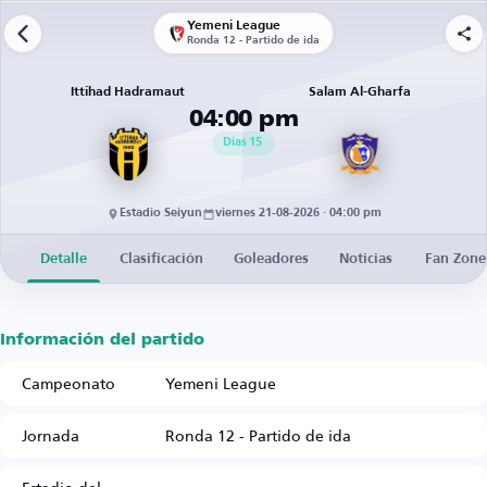
Yemeni League
Ronda 12 - Partido de ida
Ittihad Hadramaut
Salam Al-Gharfa
04:00 pm
Días
15
Estadio Seiyun
viernes 21-08-2026 · 04:00 pm
Detalle
Clasificación
Goleadores
Noticias
Fan Zone
Información del partido
Campeonato
Yemeni League
Jornada
Ronda 12 - Partido de ida