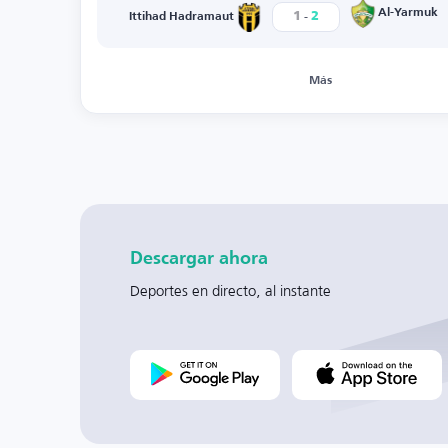
-
Al-Yarmuk
1
2
Ittihad Hadramaut
Más
Descargar ahora
Deportes en directo, al instante