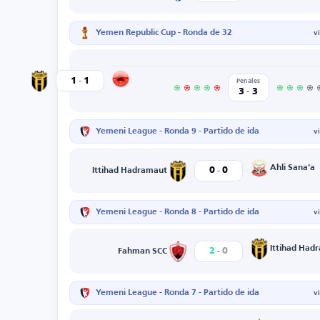
Yemen Republic Cup - Ronda de 32
v
-
Al-Tilal SC
1
1
Ittihad Hadramaut
Penales
-
3
3
Yemeni League - Ronda 9 - Partido de ida
v
-
Ahli Sana'a
0
0
Ittihad Hadramaut
Yemeni League - Ronda 8 - Partido de ida
v
-
Ittihad Had
2
0
Fahman SCC
Yemeni League - Ronda 7 - Partido de ida
v