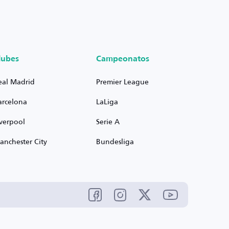
lubes
Campeonatos
eal Madrid
Premier League
arcelona
LaLiga
iverpool
Serie A
anchester City
Bundesliga