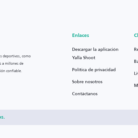
Enlaces
C
Descargar la aplicación
R
os deportivos, como
Yalla Shoot
B
s a millones de
Política de privacidad
ión confiable.
L
Sobre nosotros
M
Contáctanos
os.