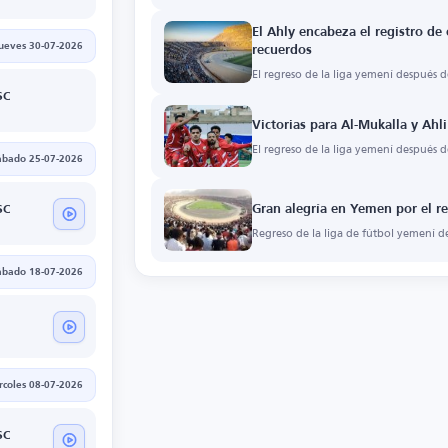
El Ahly encabeza el registro de
jueves 30-07-2026
recuerdos
El regreso de la liga yemení después 
SC
Victorias para Al-Mukalla y Ahl
El regreso de la liga yemení después d
ábado 25-07-2026
Gran alegría en Yemen por el re
SC
Regreso de la liga de fútbol yemení d
ábado 18-07-2026
rcoles 08-07-2026
SC