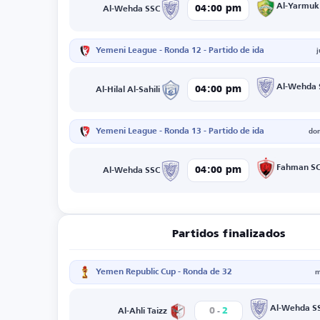
Al-Yarmuk
04:00 pm
Al-Wehda SSC
Yemeni League - Ronda 12 - Partido de ida
Al-Wehda 
04:00 pm
Al-Hilal Al-Sahili
Yemeni League - Ronda 13 - Partido de ida
do
Fahman S
04:00 pm
Al-Wehda SSC
Partidos finalizados
Yemen Republic Cup - Ronda de 32
m
-
Al-Wehda S
0
2
Al-Ahli Taizz