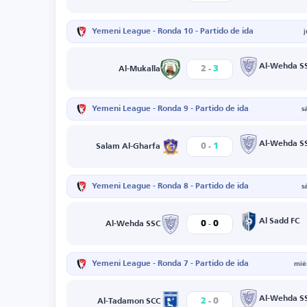
Yemeni League - Ronda 10 - Partido de ida
-
Al-Wehda S
2
3
Al-Mukalla
Yemeni League - Ronda 9 - Partido de ida
s
-
Al-Wehda S
0
1
Salam Al-Gharfa
Yemeni League - Ronda 8 - Partido de ida
s
-
Al Sadd FC
0
0
Al-Wehda SSC
Yemeni League - Ronda 7 - Partido de ida
mié
-
Al-Wehda S
2
0
Al-Tadamon SCC