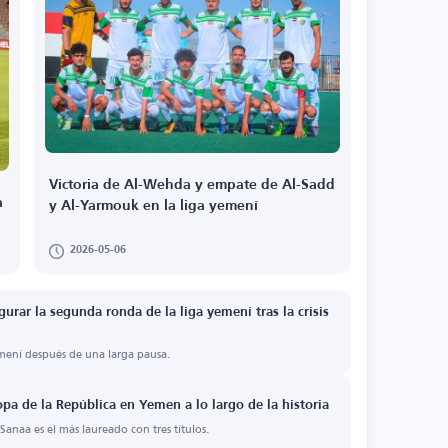
Victoria de Al-Wehda y empate de Al-Sadd
a
y Al-Yarmouk en la liga yemení
2026-05-06
rar la segunda ronda de la liga yemení tras la crisis
yemení después de una larga pausa.
pa de la República en Yemen a lo largo de la historia
anaa es el más laureado con tres títulos.