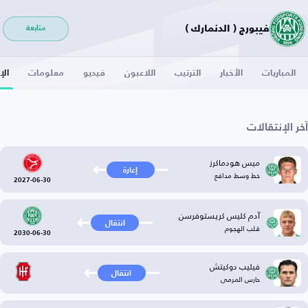
فيبورج ( الدنمارك )
متابعة
المباريات
الأخبار
الترتيب
اللاعبون
فيديو
معلومات
الإ
آخر الإنتقالات
ميس هودماكرز
إعارة
خط وسط مدافع
2027-06-30
آدم كليس كريستوفرسن
انتقال
قلب الهجوم
2030-06-30
فيليب دوكيتش
انتقال
حارس المرمى