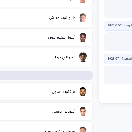
كارلو لوسافيتش
أربعاء 15-07-2026
أبدول سلام مورو
عبدولاي جوبا
لسبت 11-07-2026
ا
فيكتور بالسون
أندرياس بروس
سيباستيان هاوسنير