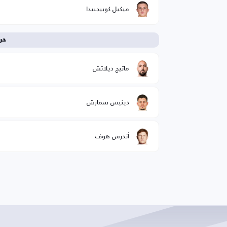
ميكيل كوبيجبيدا
حر
ماتيج ديلاتش
دينيس سمارش
أندرس هوف