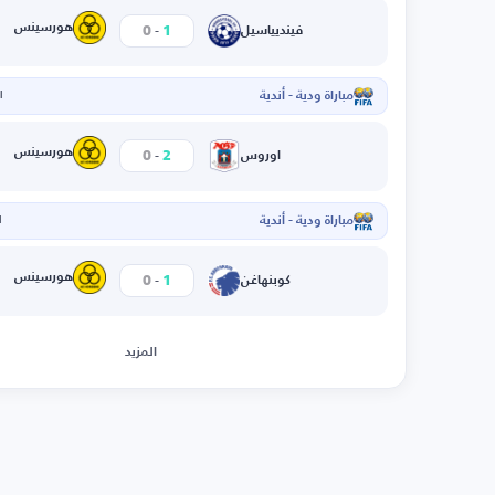
-
هورسينس
0
1
فينديياسيل
مباراة ودية - أندية
ال
-
هورسينس
0
2
اوروس
مباراة ودية - أندية
ا
-
هورسينس
0
1
كوبنهاغن
المزيد