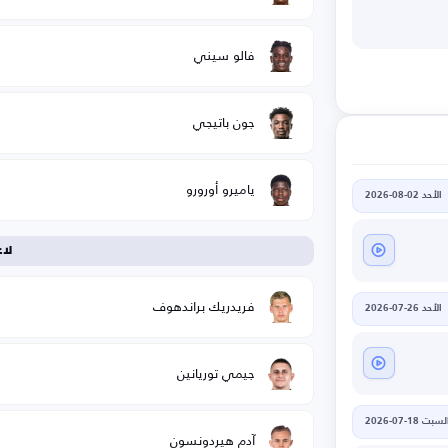
فالو سيني
جون باتيجي
ياميرو أورورو
الأحد 02-08-2026
لا
فريدريك براندهوف
الأحد 26-07-2026
جيمي توريانين
لسبت 18-07-2026
آدم هيردونسون