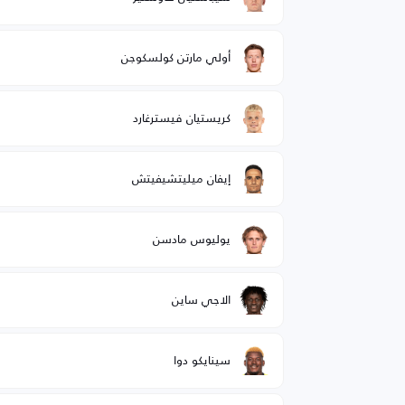
أولي مارتن كولسكوجن
كريستيان فيسترغارد
إيفان ميليتشيفيتش
يوليوس مادسن
الاجي ساين
سينايكو دوا