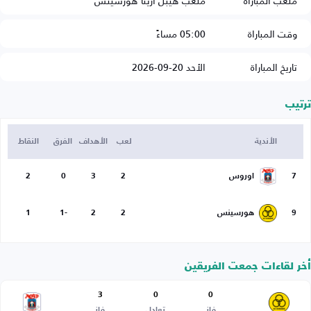
ملعب المباراة
ملعب هيبل أرينا هورسينس
وقت المباراة
05:00 مساءً
تاريخ المباراة
الأحد 20-09-2026
ترتيب
الأندية
لعب
الأهداف
الفرق
النقاط
7
اوروس
2
3
0
2
9
هورسينس
2
2
-1
1
أخر لقاءات جمعت الفريقين
3
0
0
فاز
تعادل
فاز