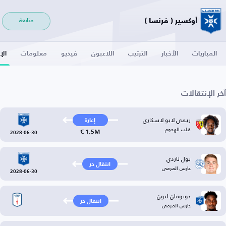
أوكسير ( فرنسا )
متابعة
المباريات
الأخبار
الترتيب
اللاعبون
فيديو
معلومات
الإ
آخر الإنتقالات
ريمي لابو لاسكاري
إعارة
قلب الهجوم
1.5M €
2028-06-30
بول ناردي
انتقال حر
حارس المرمى
2028-06-30
دونوفان ليون
انتقال حر
حارس المرمى