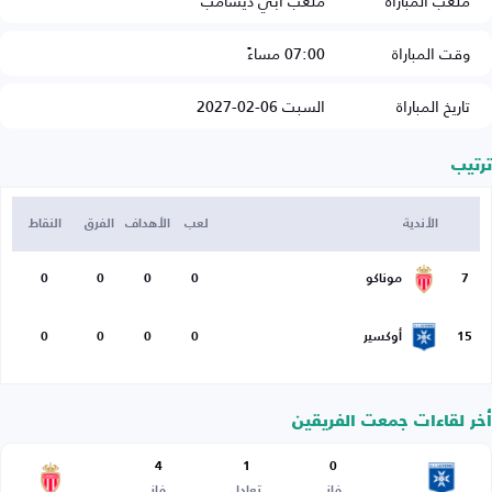
ملعب المباراة
ملعب آبي ديشامب
وقت المباراة
07:00 مساءً
تاريخ المباراة
السبت 06-02-2027
ترتيب
الأندية
لعب
الأهداف
الفرق
النقاط
7
موناكو
0
0
0
0
15
أوكسير
0
0
0
0
أخر لقاءات جمعت الفريقين
4
1
0
فاز
تعادل
فاز