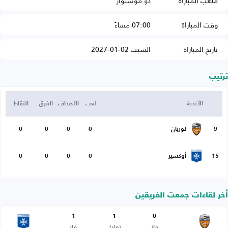
ملعب المباراة
دو موستوار
وقت المباراة
07:00 مساءً
تاريخ المباراة
السبت 02-01-2027
ترتيب
الأندية
لعب
الأهداف
الفرق
النقاط
9
لوريان
0
0
0
0
15
أوكسير
0
0
0
0
أخر لقاءات جمعت الفريقين
1
1
0
فاز
تعادل
فاز