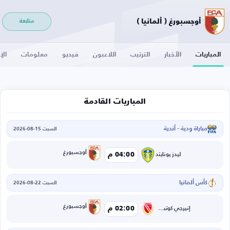
أوجسبورغ ( ألمانيا )
متابعة
المباريات
الأخبار
الترتيب
اللاعبون
فيديو
معلومات
الإ
المباريات القادمة
مباراة ودية - أندية
السبت 15-08-2026
أوجسبورغ
04:00 م
ليدز يونايتد
كأس ألمانيا
السبت 22-08-2026
أوجسبورغ
02:00 م
إنيرجي كوتبوس