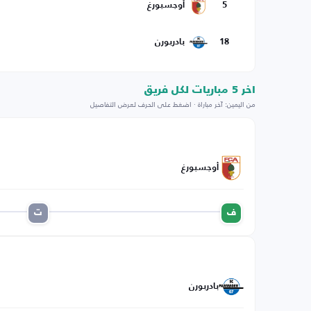
5
أوجسبورغ
18
بادربورن
اخر 5 مباريات لكل فريق
من اليمين: آخر مباراة · اضغط على الحرف لعرض التفاصيل
أوجسبورغ
ف
ت
بادربورن