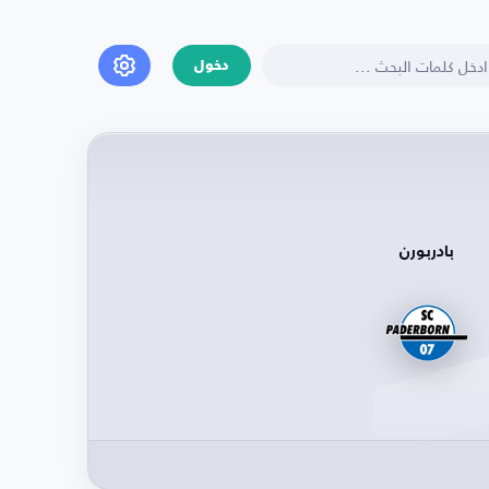
دخول
بادربورن