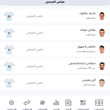
حراس المرمى
باردور ريناترود
حارس المرمى
فيكينغور
23
بيارتي مورك
حارس المرمى
تورشافن
0
ماتياس لامهوج
حارس المرمى
سترومسغودست
0
سيلاس ايدشتاينسون
حارس المرمى
بي 36 تورشافن
12
آري بيترسن
حارس المرمى
فيستماناير
1
المباريات
الفيديوهات
الأخبار
الترتيب
التوقعات
الإنتقالات
الإعدادات