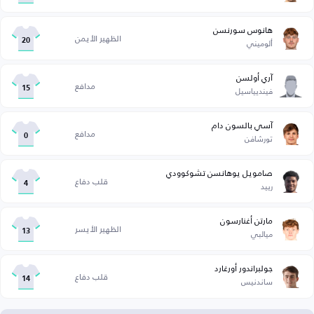
هانوس سورنسن
الظهير الأيمن
ألوميني
20
آري أولسن
مدافع
فينديياسيل
15
آسي بالسون دام
مدافع
تورشافن
0
صامويل يوهانسن تشوكوودي
قلب دفاع
رييد
4
مارتن أغنارسون
الظهير الأيسر
ميالبي
13
جولبراندور أورغارد
قلب دفاع
ساندنيس
14