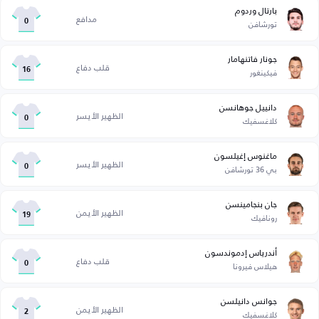
بارتال وردوم
مدافع
تورشافن
0
جونار فاتنهامار
قلب دفاع
فيكينغور
16
دانييل جوهانسن
الظهير الأيسر
كلاغسفيك
0
ماغنوس إغيلسون
الظهير الأيسر
بي 36 تورشافن
0
جان بنجامينسن
الظهير الأيمن
رونافيك
19
أندرياس إدموندسون
قلب دفاع
هيلاس فيرونا
0
جوانس دانيلسن
الظهير الأيمن
كلاغسفيك
2