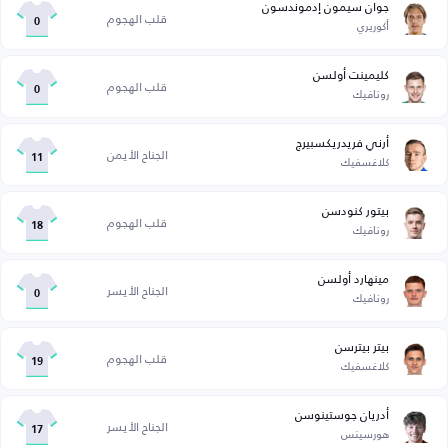
جوان سيمون إدموندسون
قلب الهجوم
أكوريري
0
كليمينت أولسن
قلب الهجوم
رونافيك
0
أرني فريدريكسبيرج
الجناح الأيمن
كلاغسفيك
11
بيتور كنودسن
قلب الهجوم
رونافيك
18
مينهارد أولسن
الجناح الأيسر
رونافيك
0
بيتر بيترسن
قلب الهجوم
كلاغسفيك
19
أدريان جوستينوسن
الجناح الأيسر
هورسينس
17