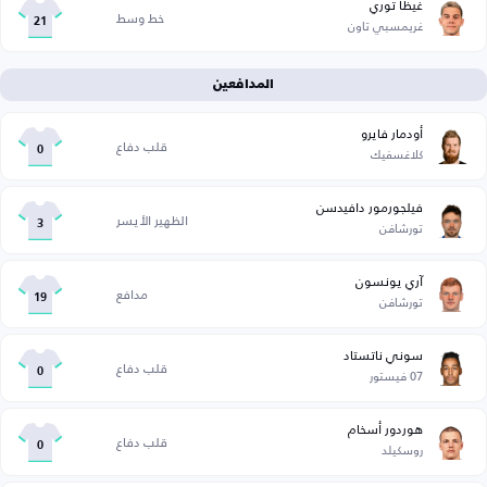
غيظا توري
خط وسط
غريمسبي تاون
21
المدافعين
أودمار فايرو
قلب دفاع
كلاغسفيك
0
فيلجورمور دافيدسن
الظهير الأيسر
تورشافن
3
آري يونسون
مدافع
تورشافن
19
سوني ناتستاد
قلب دفاع
07 فيستور
0
هوردور أسخام
قلب دفاع
روسكيلد
0