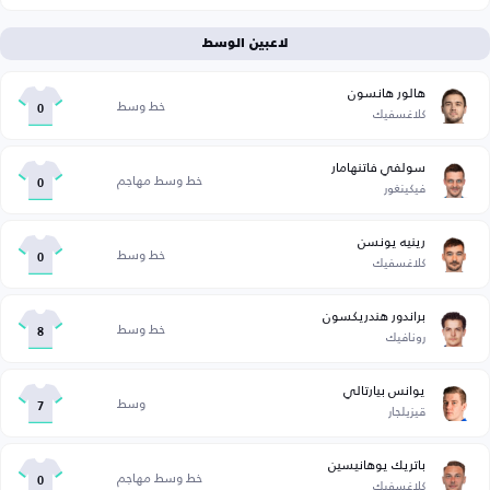
لاعبين الوسط
هالور هانسون
خط وسط
كلاغسفيك
0
سولفي فاتنهامار
خط وسط مهاجم
فيكينغور
0
رينيه يونسن
خط وسط
كلاغسفيك
0
براندور هندريكسون
خط وسط
رونافيك
8
يوانس بيارتالي
وسط
قيزيلجار
7
باتريك يوهانيسين
خط وسط مهاجم
كلاغسفيك
0