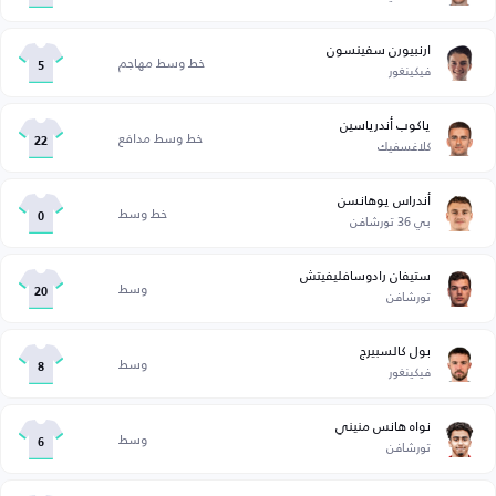
ارنبيورن سفينسون
خط وسط مهاجم
فيكينغور
5
ياكوب أندرياسين
خط وسط مدافع
كلاغسفيك
22
أندراس يوهانسن
خط وسط
بي 36 تورشافن
0
ستيفان رادوسافليفيتش
وسط
تورشافن
20
بول كالسبيرج
وسط
فيكينغور
8
نواه هانس منيني
وسط
تورشافن
6