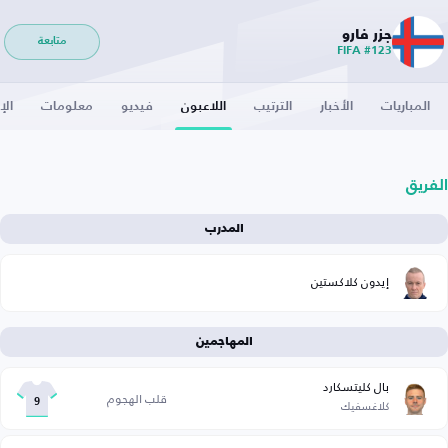
جزر فارو
متابعة
FIFA #123
المباريات
الأخبار
الترتيب
اللاعبون
فيديو
معلومات
الإ
الفريق
المدرب
إيدون كلاكستين
المهاجمين
بال كليتسكارد
قلب الهجوم
كلاغسفيك
9