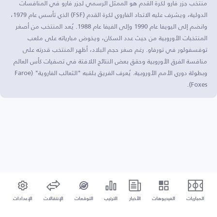
منتخب جزر فارو لكرة القدم هو الممثل الرسمي لجزر فارو في المنافسات
الدولية، ويشرف عليه الاتحاد الفاروي لكرة القدم (FSF) الذي تأسس عام 1979،
وانضم إلى اليويفا عام 1990 وإلى الفيفا عام 1988. يُعد المنتخب من أصغر
المنتخبات الأوروبية من حيث عدد السكان، ويخوض مبارياته على ملعب
توفسفولور في تورفاو. رغم صغر حجم البلاد، أظهر المنتخب قدرته على
منافسة الفرق الأوروبية وحقق بعض النتائج اللافتة في تصفيات كأس العالم
وبطولة دوري الأمم الأوروبية. يُعرف الفريق بلقبه "الثعالب الفاروية" (Faroe
Foxes).
المباريات
الفيديوهات
الأخبار
الترتيب
التوقعات
الإنتقالات
الإعدادات