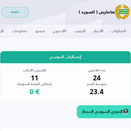
هاماربي ( السويد )
متابعة
المباريات
الأخبار
الترتيب
اللاعبون
فيديو
معلومات
الإ
إحصائيات الموسم
عدد اللاعبين
اللاعبون الأجانب
11
24
متوسط العمر
إجمالي القيمة السوقية
€ 0
23.4
الدوري السويدي الممتاز