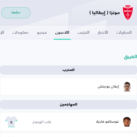
مونزا ( إيطاليا )
متابعة
المباريات
الأخبار
الترتيب
اللاعبون
فيديو
معلومات
الإ
الفريق
المدرب
إيفان يوريتش
المهاجمين
غوستافو فاريلا
قلب الهجوم
0