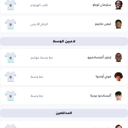
سليمان لوباو
قلب الهجوم
0
كيفن مارتينز
الجناح الأيمن
0
لاعبين الوسط
إبنيزر أكينسانميرو
خط وسط مهاجم
0
فوي أوندوا
خط وسط
0
أليساندرو بيريتا
خط وسط
0
المدافعين