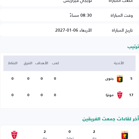
ملعب المباراة
لويجي فيراريس
وقت المباراة
08:30 مساءً
تاريخ المباراة
الأربعاء 06-01-2027
ترتيب
الأندية
لعب
الأهداف
الفرق
النقاط
5
جنوى
0
0
0
0
17
مونزا
0
0
0
0
أخر لقاءات جمعت الفريقين
2
0
2
فاز
تعادل
فاز